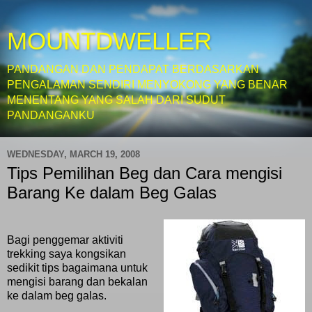
MOUNTDWELLER
PANDANGAN DAN PENDAPAT BERDASARKAN
PENGALAMAN SENDIRI MENYOKONG YANG BENAR
MENENTANG YANG SALAH DARI SUDUT
PANDANGANKU
WEDNESDAY, MARCH 19, 2008
Tips Pemilihan Beg dan Cara mengisi
Barang Ke dalam Beg Galas
Bagi penggemar aktiviti
trekking saya kongsikan
sedikit tips bagaimana untuk
mengisi barang dan bekalan
ke dalam beg galas.