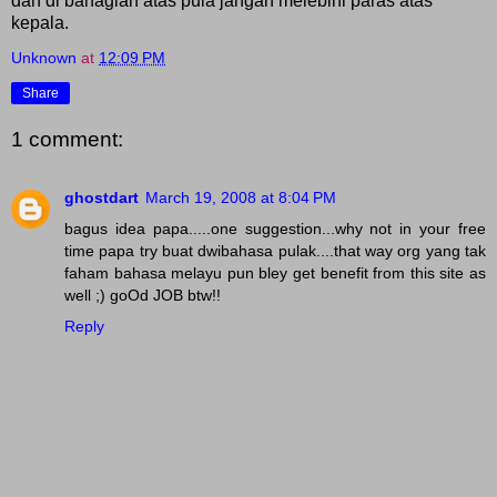
dan di bahagian atas pula jangan melebihi paras atas
kepala.
Unknown
at
12:09 PM
Share
1 comment:
ghostdart
March 19, 2008 at 8:04 PM
bagus idea papa.....one suggestion...why not in your free
time papa try buat dwibahasa pulak....that way org yang tak
faham bahasa melayu pun bley get benefit from this site as
well ;) goOd JOB btw!!
Reply