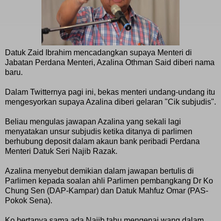
Datuk Zaid Ibrahim mencadangkan supaya Menteri di
Jabatan Perdana Menteri, Azalina Othman Said diberi nama
baru.
Dalam Twitternya pagi ini, bekas menteri undang-undang itu
mengesyorkan supaya Azalina diberi gelaran "Cik subjudis".
Beliau mengulas jawapan Azalina yang sekali lagi
menyatakan unsur subjudis ketika ditanya di parlimen
berhubung deposit dalam akaun bank peribadi Perdana
Menteri Datuk Seri Najib Razak.
Azalina menyebut demikian dalam jawapan bertulis di
Parlimen kepada soalan ahli Parlimen pembangkang Dr Ko
Chung Sen (DAP-Kampar) dan Datuk Mahfuz Omar (PAS-
Pokok Sena).
Ko bertanya sama ada Najib tahu mengenai wang dalam