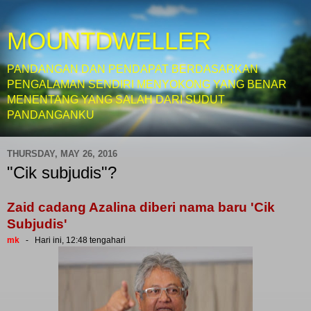
MOUNTDWELLER
PANDANGAN DAN PENDAPAT BERDASARKAN
PENGALAMAN SENDIRI MENYOKONG YANG BENAR
MENENTANG YANG SALAH DARI SUDUT
PANDANGANKU
THURSDAY, MAY 26, 2016
"Cik subjudis"?
Zaid cadang Azalina diberi nama baru 'Cik
Subjudis'
mk
- Hari ini, 12:48 tengahari