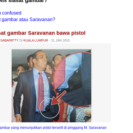
olis siasat gambar?
u
confused
at gambar atau Saravanan?
asat gambar Saravanan bawa pistol
 SABAPATTY
DI
KUALA LUMPUR
- 31 JAN 2015
ambar yang menunjukkan pistol terselit di pinggang M. Saravanan