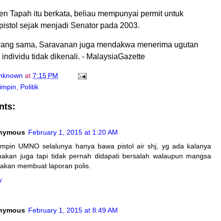
men Tapah itu berkata, beliau mempunyai permit untuk
stol sejak menjadi Senator pada 2003.
 yang sama, Saravanan juga mendakwa menerima ugutan
individu tidak dikenali. - MalaysiaGazette
nknown
at
7:15 PM
impin
,
Politik
nts:
nymous
February 1, 2015 at 1:20 AM
mpin UMNO selalunya hanya bawa pistol air shj, yg ada kalanya
nakan juga tapi tidak pernah didapati bersalah walaupun mangsa
akan membuat laporan polis.
y
nymous
February 1, 2015 at 8:49 AM