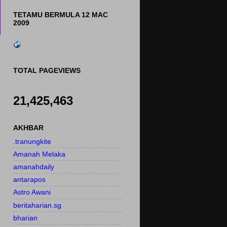
TETAMU BERMULA 12 MAC
2009
TOTAL PAGEVIEWS
21,425,463
AKHBAR
.tranungkite
Amanah Melaka
amanahdaily
antarapos
Astro Awani
beritaharian.sg
bharian