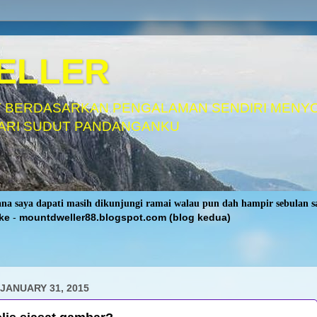
ELLER
 BERDASARKAN PENGALAMAN SENDIRI MENY
ARI SUDUT PANDANGANKU
rana saya dapati masih dikunjungi ramai walau pun dah hampir sebulan 
ke
-
mountdweller88.blogspot.com (blog kedua)
JANUARY 31, 2015