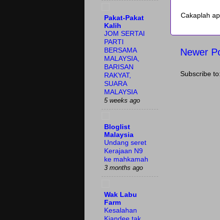
Cakaplah ap
Pakat-Pakat
Kalih
JOM SERTAI
PARTI
Newer P
BERSAMA
MALAYSIA,
BARISAN
Subscribe to
RAKYAT,
SUARA
MALAYSIA
5 weeks ago
Bloglist
Malaysia
Undang seret
Kerajaan N9
ke mahkamah
3 months ago
Wak Labu
Farm
Kesalahan
Kiandee tak