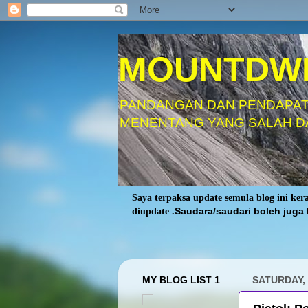
MOUNTDW
PANDANGAN DAN PENDAPAT
MENENTANG YANG SALAH D
Saya terpaksa update semula blog ini ke
diupdate .
Saudara/saudari boleh juga 
MY BLOG LIST 1
SATURDAY, 