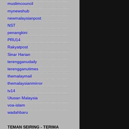
muslimcouncil
mynewshub
newmalaysianpost
NST
penangkini
PRU14
Rakyatpost
Sinar Harian
terengganudaily
terengganutimes
themalaymail
themalaysianmirror
tv14
Utusan Malaysia
voa-islam
wadahbaru
TEMAN SEIRING - TERIMA