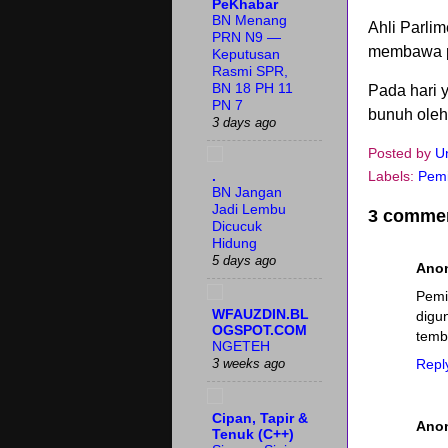
PeKhabar
BN Menang
Ahli Parli
PRN N9 —
membawa pi
Keputusan
Rasmi SPR,
BN 18 PH 11
Pada hari
PN 7
bunuh oleh 
3 days ago
Posted by
U
Labels:
Pem
.
BN Jangan
Jadi Lembu
3 comme
Dicucuk
Hidung
5 days ago
Ano
Pemi
WFAUZDIN.BL
digu
OGSPOT.COM
temb
NGETEH
Repl
3 weeks ago
Cipan, Tapir &
Ano
Tenuk (C++)