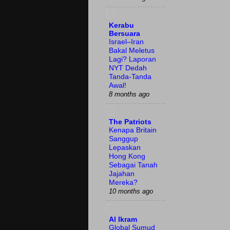
Kerabu
Bersuara
Israel–Iran
Bakal Meletus
Lagi? Laporan
NYT Dedah
Tanda-Tanda
Awal!
8 months ago
The Patriots
Kenapa Britain
Sanggup
Lepaskan
Hong Kong
Sebagai Tanah
Jajahan
Mereka?
10 months ago
Al Ikram
Global Sumud