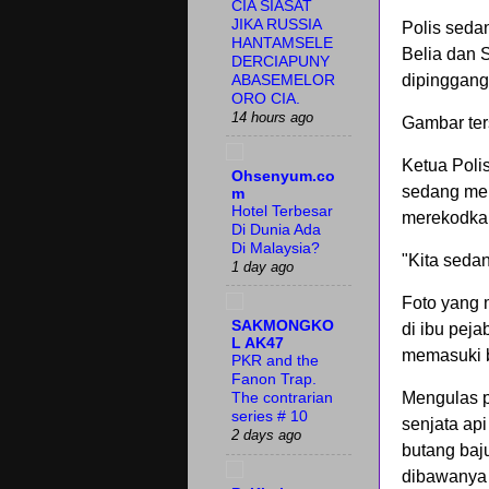
CIA SIASAT
JIKA RUSSIA
Polis seda
HANTAMSELE
Belia dan 
DERCIAPUNY
dipinggang
ABASEMELOR
ORO CIA.
14 hours ago
Gambar ters
Ketua Polis
Ohsenyum.co
sedang mene
m
Hotel Terbesar
merekodkan
Di Dunia Ada
Di Malaysia?
"Kita sedan
1 day ago
Foto yang 
SAKMONGKO
di ibu peja
L AK47
memasuki b
PKR and the
Fanon Trap.
Mengulas p
The contrarian
series # 10
senjata ap
2 days ago
butang baj
dibawanya 