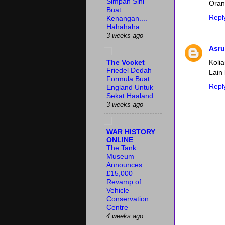
Simpan Sini
Oran
Buat
Repl
Kenangan....
Hahahaha
3 weeks ago
Asru
Koli
The Vocket
Friedel Dedah
Lain 
Formula Buat
Repl
England Untuk
Sekat Haaland
3 weeks ago
WAR HISTORY
ONLINE
The Tank
Museum
Announces
£15,000
Revamp of
Vehicle
Conservation
Centre
4 weeks ago