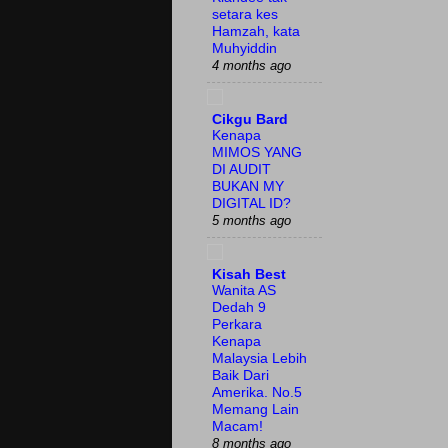
setara kes
Hamzah, kata
Muhyiddin
4 months ago
Cikgu Bard
Kenapa
MIMOS YANG
DI AUDIT
BUKAN MY
DIGITAL ID?
5 months ago
Kisah Best
Wanita AS
Dedah 9
Perkara
Kenapa
Malaysia Lebih
Baik Dari
Amerika. No.5
Memang Lain
Macam!
8 months ago