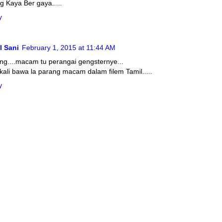
g Kaya Ber gaya.....
y
l Sani
February 1, 2015 at 11:44 AM
ang....macam tu perangai gengsternye...
kali bawa la parang macam dalam filem Tamil.....
y