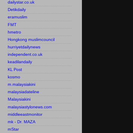
dailystar.co.uk
Detikdaily
eramuslim
FMT
hmetro
Hongkong muslimcouncil
hurriyetdailynews
independent.co.uk
keadilandaily
KL Post
kosmo
m.malaysiakini
malaysiadateline
Malaysiakini
malaysiastylonews.com
middleeastmonitor
mk - Dr. MAZA
mStar