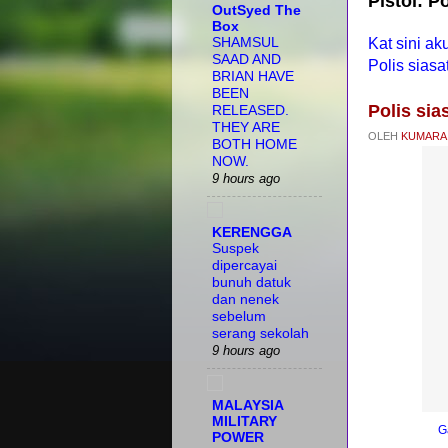
Pistol: P
OutSyed The
Box
SHAMSUL
Kat sini ak
SAAD AND
Polis sias
BRIAN HAVE
BEEN
Polis si
RELEASED.
THEY ARE
OLEH
KUMARA
BOTH HOME
NOW.
9 hours ago
KERENGGA
Suspek
dipercayai
bunuh datuk
dan nenek
sebelum
serang sekolah
9 hours ago
MALAYSIA
MILITARY
G
POWER