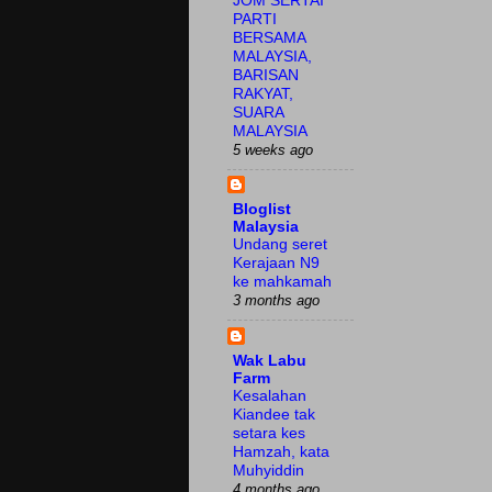
JOM SERTAI
PARTI
BERSAMA
MALAYSIA,
BARISAN
RAKYAT,
SUARA
MALAYSIA
5 weeks ago
Bloglist
Malaysia
Undang seret
Kerajaan N9
ke mahkamah
3 months ago
Wak Labu
Farm
Kesalahan
Kiandee tak
setara kes
Hamzah, kata
Muhyiddin
4 months ago