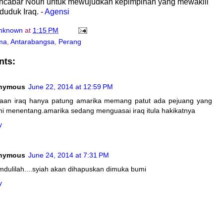
cabar Nouri untuk mewujudkan kepimpinan yang mewakili
uduk Iraq. -
Agensi
nknown
at
1:15 PM
ma
,
Antarabangsa
,
Perang
nts:
nymous
June 22, 2014 at 12:59 PM
jaan iraq hanya patung amarika memang patut ada pejuang yang
ni menentang.amarika sedang menguasai iraq itula hakikatnya
y
nymous
June 24, 2014 at 7:31 PM
mdulilah....syiah akan dihapuskan dimuka bumi
y