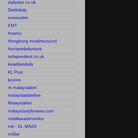
dailystar.co.uk
Detikdaily
eramuslim
FMT
hmetro
Hongkong muslimcouncil
hurriyetdailynews
independent.co.uk
keadilandaily
KL Post
kosmo
m.malaysiakini
malaysiadateline
Malaysiakini
malaysiastylonews.com
middleeastmonitor
mk - Dr. MAZA
mStar