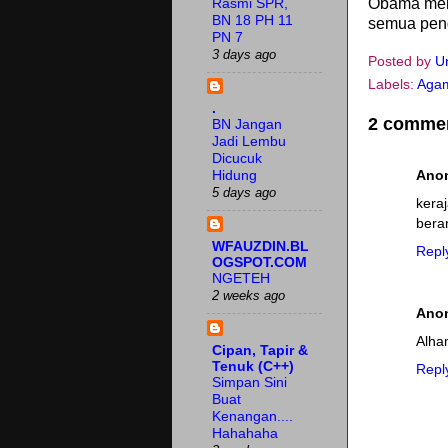
Obama men
Rasmi SPR,
BN 18 PH 11
semua pend
PN 7
3 days ago
Posted by
U
Labels:
Aga
.
2 comme
BN Jangan
Jadi Lembu
Dicucuk
Ano
Hidung
5 days ago
kera
bera
WFAUZDIN.BL
Repl
OGSPOT.COM
NGETEH
2 weeks ago
Ano
Alha
Cipan, Tapir &
Tenuk (C++)
Repl
Simpan Sini
Buat
Kenangan....
Hahahaha