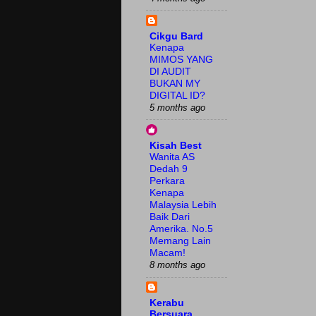
Cikgu Bard
Kenapa
MIMOS YANG
DI AUDIT
BUKAN MY
DIGITAL ID?
5 months ago
Kisah Best
Wanita AS
Dedah 9
Perkara
Kenapa
Malaysia Lebih
Baik Dari
Amerika. No.5
Memang Lain
Macam!
8 months ago
Kerabu
Bersuara