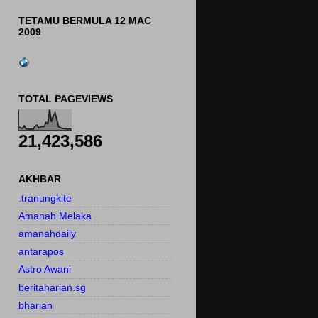
TETAMU BERMULA 12 MAC
2009
TOTAL PAGEVIEWS
21,423,586
AKHBAR
.tranungkite
Amanah Melaka
amanahdaily
antarapos
Astro Awani
beritaharian.sg
bharian