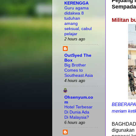
Pejuang 
KERENGGA
Sempada
Guru agama
didakwa 8
tuduhan
Militan b
amang
seksual, cabul
pelajar
2 hours ago
OutSyed The
Box
Big Brother
Comes to
Southeast Asia
4 hours ago
Ohsenyum.co
m
BEBERAPA a
Hotel Terbesar
meriam keti
Di Dunia Ada
Di Malaysia?
6 hours ago
BAGHDAD -
digunakan 