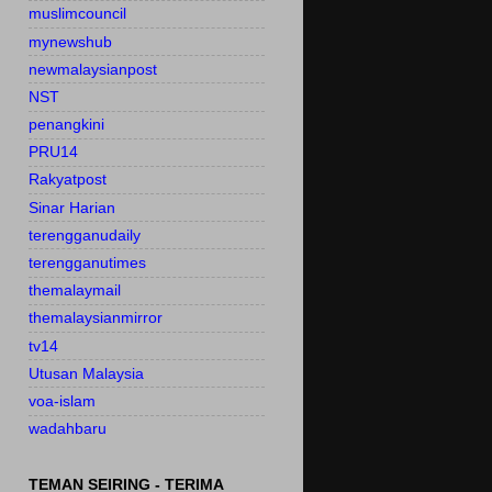
muslimcouncil
mynewshub
newmalaysianpost
NST
penangkini
PRU14
Rakyatpost
Sinar Harian
terengganudaily
terengganutimes
themalaymail
themalaysianmirror
tv14
Utusan Malaysia
voa-islam
wadahbaru
TEMAN SEIRING - TERIMA