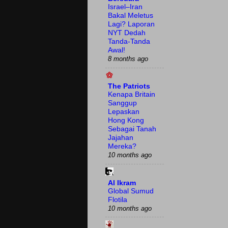
Israel–Iran
Bakal Meletus
Lagi? Laporan
NYT Dedah
Tanda-Tanda
Awal!
8 months ago
The Patriots
Kenapa Britain
Sanggup
Lepaskan
Hong Kong
Sebagai Tanah
Jajahan
Mereka?
10 months ago
Al Ikram
Global Sumud
Flotila
10 months ago