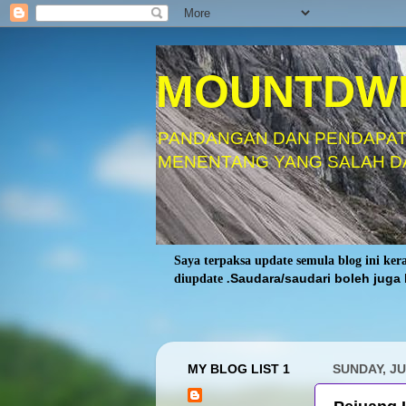
MOUNTDW
PANDANGAN DAN PENDAPAT
MENENTANG YANG SALAH D
Saya terpaksa update semula blog ini ke
diupdate .
Saudara/saudari boleh juga 
MY BLOG LIST 1
SUNDAY, JU