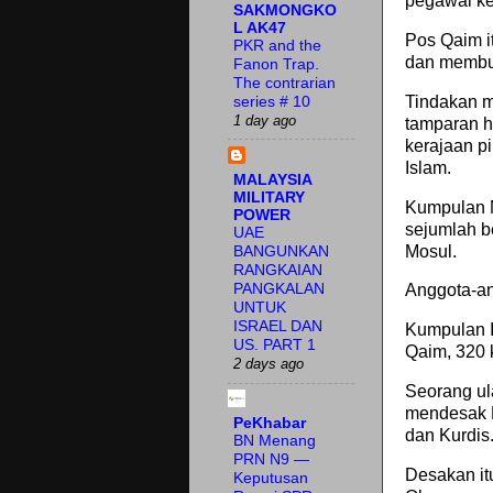
pegawai k
SAKMONGKO
L AK47
Pos Qaim it
PKR and the
dan membun
Fanon Trap.
The contrarian
Tindakan m
series # 10
1 day ago
tamparan he
kerajaan p
Islam.
MALAYSIA
MILITARY
Kumpulan N
POWER
sejumlah b
UAE
Mosul.
BANGUNKAN
RANGKAIAN
PANGKALAN
Anggota-an
UNTUK
ISRAEL DAN
Kumpulan I
US. PART 1
Qaim, 320 
2 days ago
Seorang ula
mendesak 
PeKhabar
dan Kurdis
BN Menang
PRN N9 —
Desakan it
Keputusan