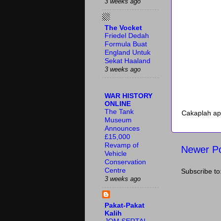
3 weeks ago
The Vocket
Friedel Dedah
Formula Buat
England Untuk
Sekat Haaland
3 weeks ago
WAR HISTORY
ONLINE
The Tank
Cakaplah ap
Museum
Announces
£15,000
Revamp of
Newer P
Vehicle
Conservation
Centre
Subscribe to
3 weeks ago
Pakat-Pakat
Kalih