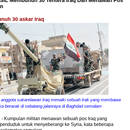
ISIL Membunuh 30 Tentera Iraq Dan Menawan Pos
n
unuh 30 askar Iraq
nggota sukarelawan Iraq menaiki sebuah trak yang membawa
ka berarak di sebatang jalanraya di Baghdad semalam
 Kumpulan militan menawan sebuah pos Iraq yang
penduduk untuk menyeberangi ke Syria, kata beberapa