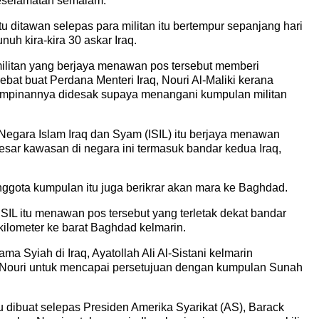
eselamatan semalam.
u ditawan selepas para militan itu bertempur sepanjang hari
uh kira-kira 30 askar Iraq.
ilitan yang berjaya menawan pos tersebut memberi
bat buat Perdana Menteri Iraq, Nouri Al-Maliki kerana
impinannya didesak supaya menangani kumpulan militan
egara Islam Iraq dan Syam (ISIL) itu berjaya menawan
esar kawasan di negara ini termasuk bandar kedua Iraq,
ggota kumpulan itu juga berikrar akan mara ke Baghdad.
SIL itu menawan pos tersebut yang terletak dekat bandar
kilometer ke barat Baghdad kelmarin.
ma Syiah di Iraq, Ayatollah Ali Al-Sistani kelmarin
Nouri untuk mencapai persetujuan dengan kumpulan Sunah
.
u dibuat selepas Presiden Amerika Syarikat (AS), Barack