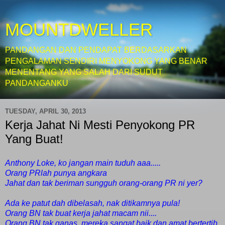
MOUNTDWELLER
PANDANGAN DAN PENDAPAT BERDASARKAN
PENGALAMAN SENDIRI MENYOKONG YANG BENAR
MENENTANG YANG SALAH DARI SUDUT
PANDANGANKU
TUESDAY, APRIL 30, 2013
Kerja Jahat Ni Mesti Penyokong PR
Yang Buat!
Anthony Loke, ko jangan main tuduh aaa.....
Orang PRlah punya angkara
Jahat dan tak beriman sungguh orang-orang PR ni yer?
Ada ke patut dah dibelasah, nak ditikamnya pula!
Orang BN tak buat kerja jahat macam nii....
Orang BN tak ganas, mereka sangat baik dan amat bertertib