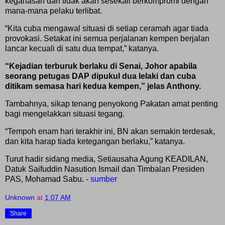
keganasan dan tidak akan sesekali berkompromi dengan
mana-mana pelaku terlibat.
“Kita cuba mengawal situasi di setiap ceramah agar tiada
provokasi. Setakat ini semua perjalanan kempen berjalan
lancar kecuali di satu dua tempat,” katanya.
“Kejadian terburuk berlaku di Senai, Johor apabila
seorang petugas DAP dipukul dua lelaki dan cuba
ditikam semasa hari kedua kempen,” jelas Anthony.
Tambahnya, sikap tenang penyokong Pakatan amat penting
bagi mengelakkan situasi tegang.
“Tempoh enam hari terakhir ini, BN akan semakin terdesak,
dan kita harap tiada ketegangan berlaku,” katanya.
Turut hadir sidang media, Setiausaha Agung KEADILAN,
Datuk Saifuddin Nasution Ismail dan Timbalan Presiden
PAS, Mohamad Sabu. -
sumber
Unknown
at
1:07 AM
Share